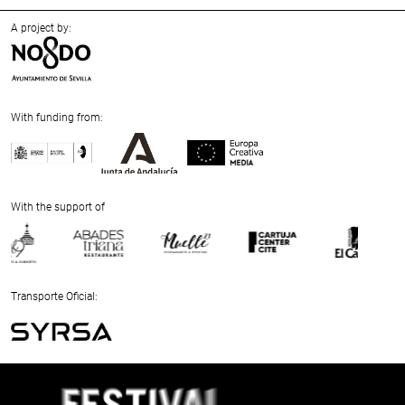
A project by:
With funding from:
Previous
Next
With the support of
Previous
Next
Transporte Oficial:
Previous
Next