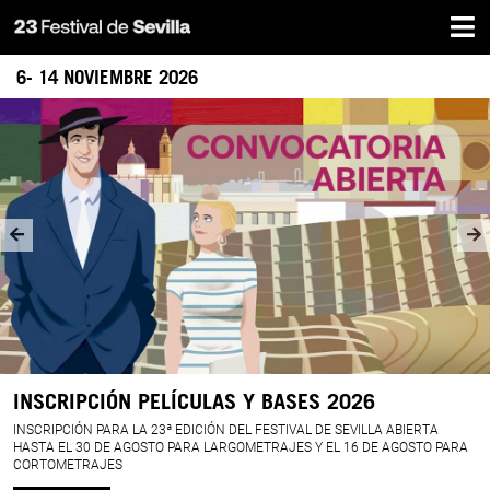
Home
Skip
to
main
6- 14 NOVIEMBRE 2026
content
LA
BANDA
SONORA
PERFECTA
INSCRIPCIÓN PELÍCULAS Y BASES 2026
INSCRIPCIÓN PARA LA 23ª EDICIÓN DEL FESTIVAL DE SEVILLA ABIERTA
HASTA EL 30 DE AGOSTO PARA LARGOMETRAJES Y EL 16 DE AGOSTO PARA
CORTOMETRAJES