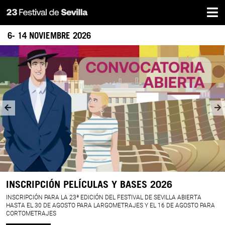
Home
Skip
to
main
6- 14 NOVIEMBRE 2026
content
LA
BANDA
SONORA
PERFECTA
INSCRIPCIÓN PELÍCULAS Y BASES 2026
INSCRIPCIÓN PARA LA 23ª EDICIÓN DEL FESTIVAL DE SEVILLA ABIERTA
HASTA EL 30 DE AGOSTO PARA LARGOMETRAJES Y EL 16 DE AGOSTO PARA
CORTOMETRAJES