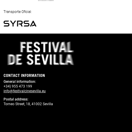
Previous
Next
Transporte Oficial:
Previous
Next
CONTACT INFORMATION
General information
:
+34) 955 473 199
info@festivalcinesevilla.eu
Postal address:
Torneo Street, 18, 41002 Sevilla