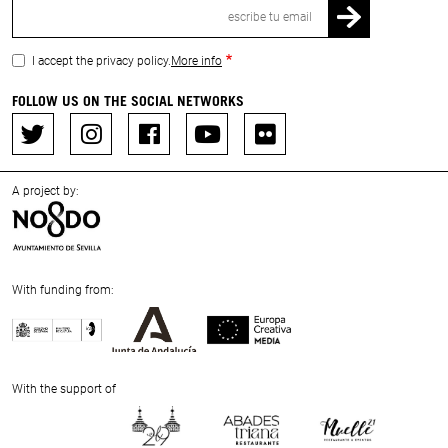
Email
I accept the privacy policy.
More info
FOLLOW US ON THE SOCIAL NETWORKS
A project by:
With funding from:
Previous
Next
With the support of