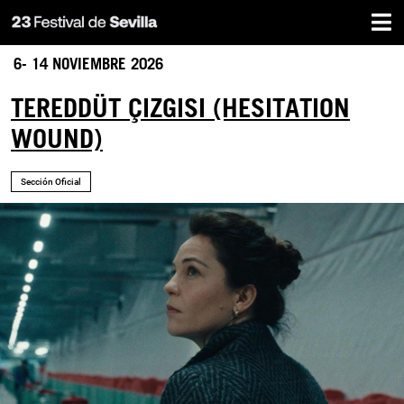
Home
Skip
to
main
6- 14 NOVIEMBRE 2026
content
TEREDDÜT ÇIZGISI (HESITATION
WOUND)
Sección Oficial