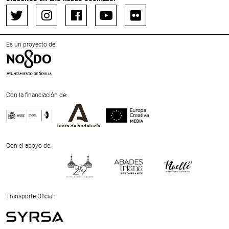
Es un proyecto de:
Con la financiación de:
Previous
Next
Con el apoyo de:
Previous
Next
Transporte Oficial: