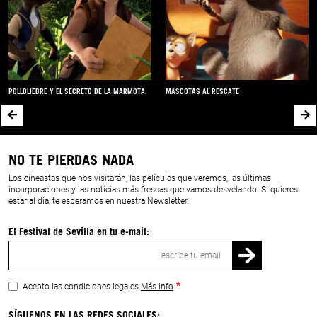
POLLOLIEBRE Y EL SECRETO DE LA MARMOTA.
MASCOTAS AL RESCATE
NO TE PIERDAS NADA
Los cineastas que nos visitarán, las películas que veremos, las últimas
incorporaciones y las noticias más frescas que vamos desvelando. Si quieres
estar al día, te esperamos en nuestra Newsletter.
El Festival de Sevilla en tu e-mail:
Correo
electrónico
Acepto las condiciones legales.
Más info
SÍGUENOS EN LAS REDES SOCIALES: