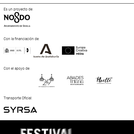
Es un proyecto de:
Con la financiación de:
Previous
Next
Con el apoyo de:
Previous
Next
Transporte Oficial:
Previous
Next