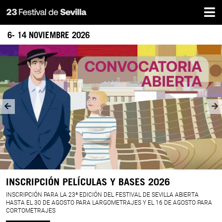
Inicio
Pasar
al
contenido
6- 14 NOVIEMBRE 2026
principal
LA
BANDA
SONORA
PERFECTA
INSCRIPCIÓN PELÍCULAS Y BASES 2026
INSCRIPCIÓN PARA LA 23ª EDICIÓN DEL FESTIVAL DE SEVILLA ABIERTA
HASTA EL 30 DE AGOSTO PARA LARGOMETRAJES Y EL 16 DE AGOSTO PARA
CORTOMETRAJES