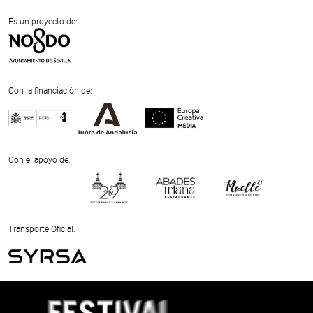
Es un proyecto de:
Con la financiación de:
Previous
Next
Con el apoyo de:
Previous
Next
Transporte Oficial:
Previous
Next