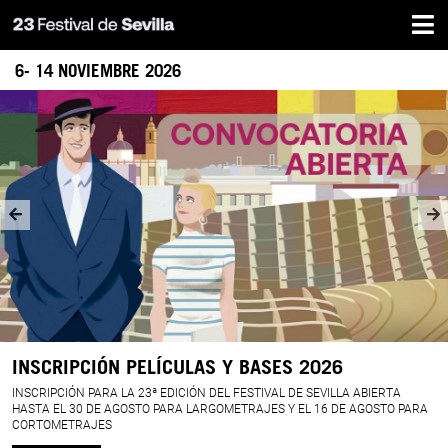
Inicio
Pasar
al
contenido
6- 14 NOVIEMBRE 2026
principal
LA
BANDA
SONORA
PERFECTA
INSCRIPCIÓN PELÍCULAS Y BASES 2026
INSCRIPCIÓN PARA LA 23ª EDICIÓN DEL FESTIVAL DE SEVILLA ABIERTA
HASTA EL 30 DE AGOSTO PARA LARGOMETRAJES Y EL 16 DE AGOSTO PARA
CORTOMETRAJES