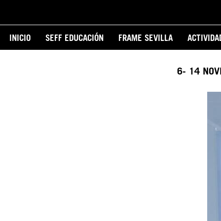
Pasar
al
Main
contenido
INICIO
SEFF EDUCACIÓN
FRAME SEVILLA
ACTIVIDA
principal
navigation
6- 14 NO