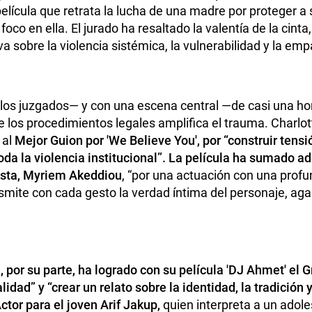
elícula que retrata la lucha de una madre por proteger a 
foco en ella. El jurado ha resaltado la valentía de la cint
iva sobre la violencia sistémica, la vulnerabilidad y la empa
los juzgados— y con una escena central —de casi una hor
los procedimientos legales amplifica el trauma. Charlot
 al
Mejor Guion por 'We Believe You', por “construir tensi
oda la violencia institucional”. La película ha sumado ad
nista, Myriem Akeddiou
, “por una actuación con una prof
nsmite con cada gesto la verdad íntima del personaje, ag
, por su parte, ha logrado con su película 'DJ Ahmet' el 
idad” y “crear un relato sobre la identidad, la tradición 
ctor para el joven Arif Jakup,
quien interpreta a un adol