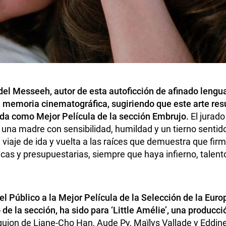
bdel Messeeh, autor de esta autoficción de afinado lengu
la memoria cinematográfica, sugiriendo que este arte re
ida como Mejor Película de la sección Embrujo.
El jurado
de una madre con sensibilidad, humildad y un tierno senti
iaje de ida y vuelta a las raíces que demuestra que fir
as y presupuestarias, siempre que haya infierno, talento
del Público a la Mejor Película de la Selección de la Eu
 de la sección, ha sido para ‘Little Amélie’, una producci
guion de Liane-Cho Han, Aude Py, Maïlys Vallade y Eddine