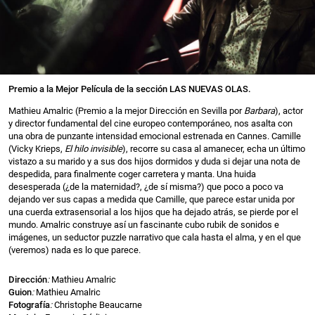
Premio a la Mejor Película de la sección LAS NUEVAS OLAS.
Mathieu Amalric (Premio a la mejor Dirección en Sevilla por
Barbara
), actor
y director fundamental del cine europeo contemporáneo, nos asalta con
una obra de punzante intensidad emocional estrenada en Cannes. Camille
(Vicky Krieps,
El hilo invisible
), recorre su casa al amanecer, echa un último
vistazo a su marido y a sus dos hijos dormidos y duda si dejar una nota de
despedida, para finalmente coger carretera y manta. Una huida
desesperada (¿de la maternidad?, ¿de sí misma?) que poco a poco va
dejando ver sus capas a medida que Camille, que parece estar unida por
una cuerda extrasensorial a los hijos que ha dejado atrás, se pierde por el
mundo. Amalric construye así un fascinante cubo rubik de sonidos e
imágenes, un seductor puzzle narrativo que cala hasta el alma, y en el que
(veremos) nada es lo que parece.
Dirección
:
Mathieu Amalric
Guion
:
Mathieu Amalric
Fotografía
:
Christophe Beaucarne