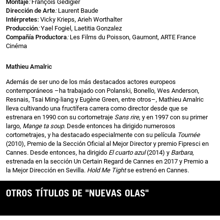
Montaje
:
François Gédigier
Dirección de Arte
:
Laurent Baude
Intérpretes:
Vicky Krieps, Arieh Worthalter
Producción
:
Yael Fogiel, Laetitia Gonzalez
Compañía Productora
:
Les Films du Poisson, Gaumont, ARTE France
Cinéma
Mathieu Amalric
Además de ser uno de los más destacados actores europeos
contemporáneos –ha trabajado con Polanski, Bonello, Wes Anderson,
Resnais, Tsai Ming-liang y Eugène Green, entre otros–, Mathieu Amalric
lleva cultivando una fructífera carrera como director desde que se
estrenara en 1990 con su cortometraje
Sans rire
, y en 1997 con su primer
largo,
Mange ta soup
. Desde entonces ha dirigido numerosos
cortometrajes, y ha destacado especialmente con su película
Tournée
(2010), Premio de la Sección Oficial al Mejor Director y premio Fipresci en
Cannes. Desde entonces, ha dirigido
El cuarto azul
(2014) y
Barbara
,
estrenada en la sección Un Certain Regard de Cannes en 2017 y Premio a
la Mejor Dirección en Sevilla.
Hold Me Tight
se estrenó en Cannes.
OTROS TÍTULOS DE "NUEVAS OLAS"