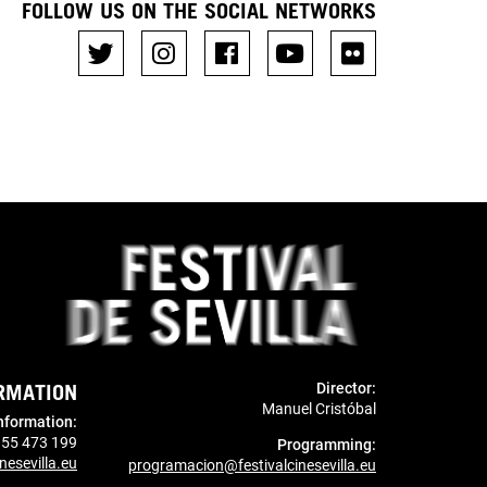
FOLLOW US ON THE SOCIAL NETWORKS
RMATION
Director:
Manuel Cristóbal
nformation
:
955 473 199
Programming:
nesevilla.eu
programacion@festivalcinesevilla.eu