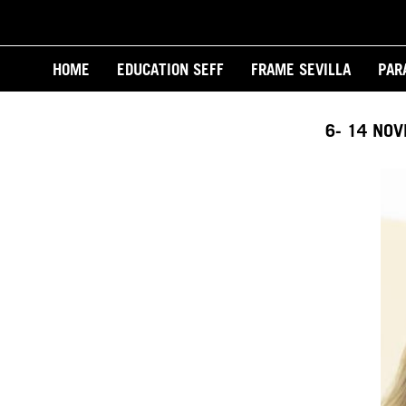
Skip
to
Main
main
HOME
EDUCATION SEFF
FRAME SEVILLA
PAR
content
navigation
6- 14 NO