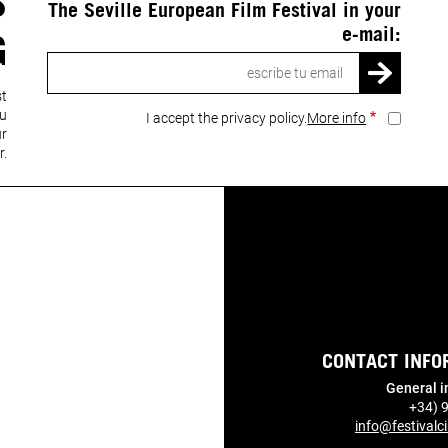
S
The Seville European Film Festival in your
e-mail:
G
Email
st
ou
I accept the privacy policy.
More info
ur
r.
CONTACT INFO
General i
+34) 
info@festivalci