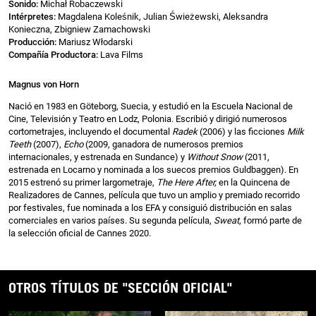
Sonido:
Michał Robaczewski
Intérpretes:
Magdalena Koleśnik, Julian Świeżewski, Aleksandra
Konieczna, Zbigniew Zamachowski
Producción:
Mariusz Włodarski
Compañía Productora:
Lava Films
Magnus von Horn
Nació en 1983 en Göteborg, Suecia, y estudió en la Escuela Nacional de
Cine, Televisión y Teatro en Lodz, Polonia. Escribió y dirigió numerosos
cortometrajes, incluyendo el documental
Radek
(2006) y las ficciones
Milk
Teeth
(2007),
Echo
(2009, ganadora de numerosos premios
internacionales, y estrenada en Sundance) y
Without Snow
(2011,
estrenada en Locarno y nominada a los suecos premios Guldbaggen). En
2015 estrenó su primer largometraje,
The Here After,
en la Quincena de
Realizadores de Cannes, película que tuvo un amplio y premiado recorrido
por festivales, fue nominada a los EFA y consiguió distribución en salas
comerciales en varios países. Su segunda película,
Sweat
, formó parte de
la selección oficial de Cannes 2020.
OTROS TÍTULOS DE "SECCIÓN OFICIAL"