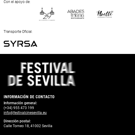
Next
Con el apoyo de:
Previous
Next
Transporte Oficial:
Previous
Next
INFORMACIÓN DE CONTACTO
Información general:
(+34) 955 473 199
info@festivalcinesevilla.eu
Dirección postal:
Calle Torneo 18, 41002 Sevilla