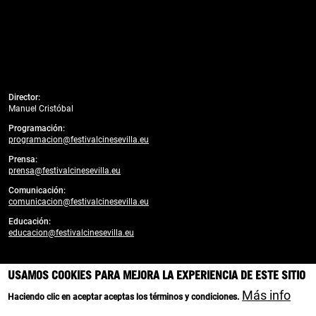
Director:
Manuel Cristóbal
Programación:
programacion@festivalcinesevilla.eu
Prensa:
prensa@festivalcinesevilla.eu
Comunicación:
comunicacion@festivalcinesevilla.eu
Educación:
educacion@festivalcinesevilla.eu
Desarrollado por:
enreda.coop
USAMOS COOKIES PARA MEJORA LA EXPERIENCIA DE ESTE SITIO
Branding, diseño y creatividad web:
Más info
Haciendo clic en aceptar aceptas los términos y condiciones.
Cortijo Social Media