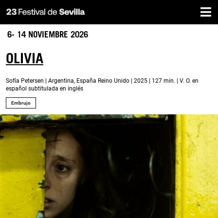
Inicio
Pasar
al
contenido
6- 14 NOVIEMBRE 2026
principal
OLIVIA
Sofía Petersen | Argentina, España Reino Unido | 2025 | 127 min. | V. O. en
español subtitulada en inglés
Embrujo