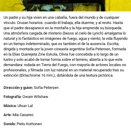
Un padre y su hija viven en una cabaña, fuera del mundo y de cualquier
vínculo. Cruzan horarios: cuando él trabaja, ella duerme, y al revés. Hasta
que el padre desaparece en la montaña y la hija emprende su búsqueda.
Una atmósfera cargada de misterio (besos al cielo de Lynch) amalgama lo
natural y lo fantástico en imágenes de fuego, agua y viento; la vida fluyendo
en un tiempo indeterminado, que es también el de la ausencia. Escrita,
dirigida y montada por la joven cineasta argentina Sofía Petersen, formada
en la Elías Querejeta Zine Eskola, Olivia fue concebida a lo largo de un
lustro y solo acabó de tomar forma sobre el terreno, abierta a lo que este
demandara: rodada en Tierra del Fuego, con mayoría de actores locales no
profesionales, y filmada con luz natural en un material recuperado tras su
extinción (Ektachrome 16 mm.), dotándola de una textura pictórica.
Dirección y guion:
Sofía Petersen
Fotografía:
Owain Wilshaw
Música:
Utsav Lal
Arte:
Mia Casareo
Sonido:
Pietu Korhonen