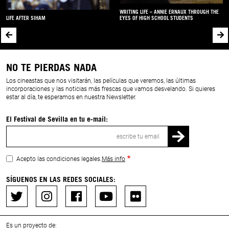
WRITING LIFE – ANNIE ERNAUX THROUGH THE
LIFE AFTER SIHAM
EYES OF HIGH SCHOOL STUDENTS
NO TE PIERDAS NADA
Los cineastas que nos visitarán, las películas que veremos, las últimas
incorporaciones y las noticias más frescas que vamos desvelando. Si quieres
estar al día, te esperamos en nuestra Newsletter.
El Festival de Sevilla en tu e-mail:
Correo
electrónico
Acepto las condiciones legales.
Más info
SÍGUENOS EN LAS REDES SOCIALES:
Es un proyecto de: