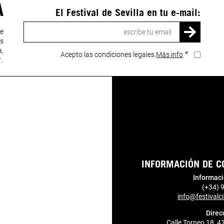
A
El Festival de Sevilla en tu e-mail:
Correo
ue
electrónico
ás
a,
Acepto las condiciones legales.
Más info
r.
INFORMACIÓN DE C
Informaci
(+34) 
info@festivalci
Direc
Calle Torneo 18, 4