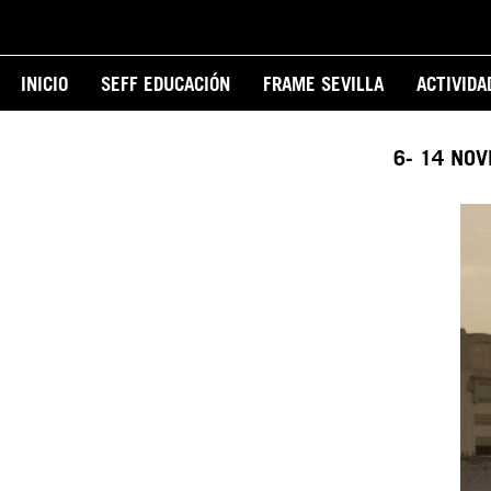
Pasar
al
Main
contenido
INICIO
SEFF EDUCACIÓN
FRAME SEVILLA
ACTIVIDA
principal
navigation
6- 14 NO