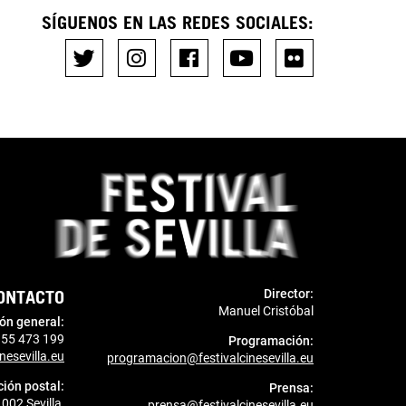
SÍGUENOS EN LAS REDES SOCIALES:
ONTACTO
Director:
Manuel Cristóbal
ón general:
955 473 199
Programación:
nesevilla.eu
programacion@festivalcinesevilla.eu
ción postal:
Prensa:
1002 Sevilla
prensa@festivalcinesevilla.eu