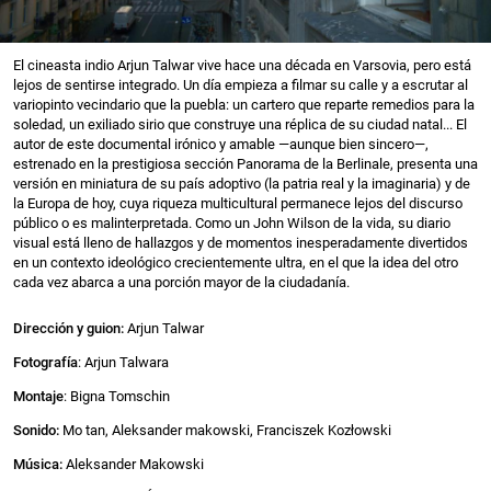
El cineasta indio Arjun Talwar vive hace una década en Varsovia, pero está
lejos de sentirse integrado. Un día empieza a filmar su calle y a escrutar al
variopinto vecindario que la puebla: un cartero que reparte remedios para la
soledad, un exiliado sirio que construye una réplica de su ciudad natal... El
autor de este documental irónico y amable —aunque bien sincero—,
estrenado en la prestigiosa sección Panorama de la Berlinale, presenta una
versión en miniatura de su país adoptivo (la patria real y la imaginaria) y de
la Europa de hoy, cuya riqueza multicultural permanece lejos del discurso
público o es malinterpretada. Como un John Wilson de la vida, su diario
visual está lleno de hallazgos y de momentos inesperadamente divertidos
en un contexto ideológico crecientemente ultra, en el que la idea del otro
cada vez abarca a una porción mayor de la ciudadanía.
Dirección y guion:
Arjun Talwar
Fotografía
: Arjun Talwara
Montaje
: Bigna Tomschin
Sonido:
Mo tan, Aleksander makowski, Franciszek Kozłowski
Música:
Aleksander Makowski