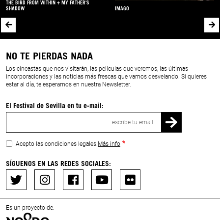
THE BIRD FROM WITHIN + MY FATHER'S
SHADOW
IMAGO
NO TE PIERDAS NADA
Los cineastas que nos visitarán, las películas que veremos, las últimas
incorporaciones y las noticias más frescas que vamos desvelando. Si quieres
estar al día, te esperamos en nuestra Newsletter.
El Festival de Sevilla en tu e-mail:
Correo
electrónico
Acepto las condiciones legales.
Más info
SÍGUENOS EN LAS REDES SOCIALES:
Es un proyecto de: