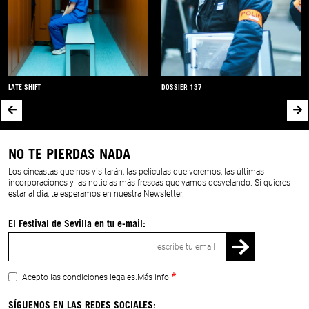
LATE SHIFT
DOSSIER 137
NO TE PIERDAS NADA
Los cineastas que nos visitarán, las películas que veremos, las últimas
incorporaciones y las noticias más frescas que vamos desvelando. Si quieres
estar al día, te esperamos en nuestra Newsletter.
El Festival de Sevilla en tu e-mail:
Correo
electrónico
Acepto las condiciones legales.
Más info
SÍGUENOS EN LAS REDES SOCIALES: