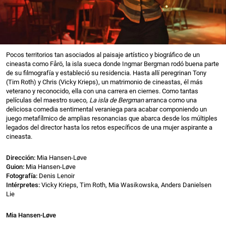
Pocos territorios tan asociados al paisaje artístico y biográfico de un
cineasta como Fårö, la isla sueca donde Ingmar Bergman rodó buena parte
de su filmografía y estableció su residencia. Hasta allí peregrinan Tony
(Tim Roth) y Chris (Vicky Krieps), un matrimonio de cineastas, él más
veterano y reconocido, ella con una carrera en ciernes. Como tantas
películas del maestro sueco,
La isla de Bergman
arranca como una
deliciosa comedia sentimental veraniega para acabar componiendo un
juego metafílmico de amplias resonancias que abarca desde los múltiples
legados del director hasta los retos específicos de una mujer aspirante a
cineasta.
Dirección:
Mia Hansen-Løve
Guion:
Mia Hansen-Løve
Fotografía:
Denis Lenoir
Intérpretes:
Vicky Krieps, Tim Roth, Mia Wasikowska, Anders Danielsen
Lie
Mia Hansen-Løve