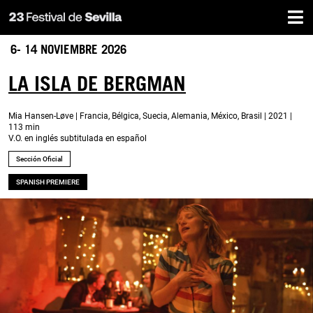
Inicio
Pasar
al
contenido
6- 14 NOVIEMBRE 2026
principal
LA ISLA DE BERGMAN
Mia Hansen-Løve | Francia, Bélgica, Suecia, Alemania, México, Brasil | 2021 |
113 min
V.O. en inglés subtitulada en español
Sección Oficial
SPANISH PREMIERE