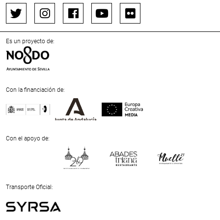
Es un proyecto de:
Con la financiación de:
Previous
Next
Con el apoyo de:
Previous
Next
Transporte Oficial: