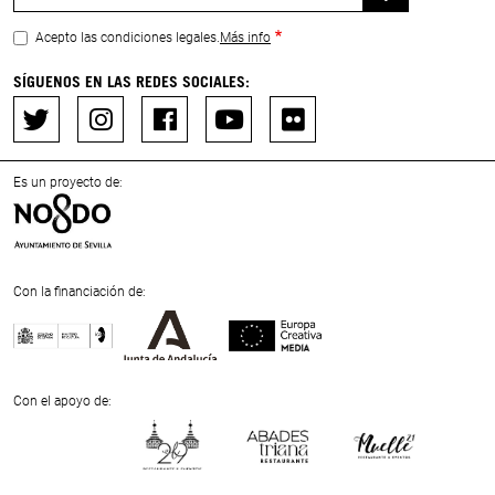
Acepto las condiciones legales.
Más info
SÍGUENOS EN LAS REDES SOCIALES:
Es un proyecto de:
Con la financiación de:
Previous
Next
Con el apoyo de:
Previous