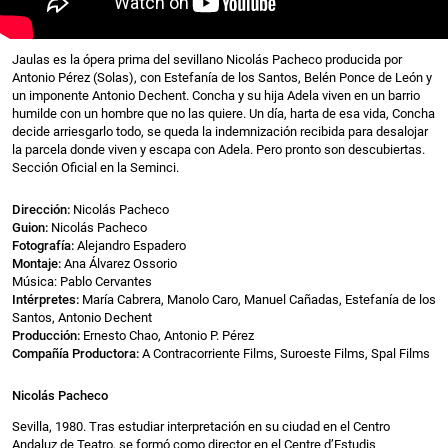
Jaulas es la ópera prima del sevillano Nicolás Pacheco producida por
Antonio Pérez (Solas), con Estefanía de los Santos, Belén Ponce de León y
un imponente Antonio Dechent. Concha y su hija Adela viven en un barrio
humilde con un hombre que no las quiere. Un día, harta de esa vida, Concha
decide arriesgarlo todo, se queda la indemnización recibida para desalojar
la parcela donde viven y escapa con Adela. Pero pronto son descubiertas.
Sección Oficial en la Seminci.
Dirección:
Nicolás Pacheco
Guion:
Nicolás Pacheco
Fotografía:
Alejandro Espadero
Montaje:
Ana Álvarez Ossorio
Música: Pablo Cervantes
Intérpretes:
María Cabrera, Manolo Caro, Manuel Cañadas, Estefanía de los
Santos, Antonio Dechent
Producción:
Ernesto Chao, Antonio P. Pérez
Compañía Productora:
A Contracorriente Films, Suroeste Films, Spal Films
Nicolás Pacheco
Sevilla, 1980. Tras estudiar interpretación en su ciudad en el Centro
Andaluz de Teatro, se formó como director en el Centre d’Estudis