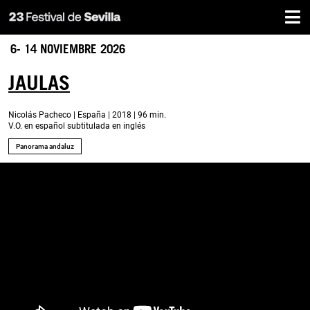
Inicio
Pasar
al
contenido
6- 14 NOVIEMBRE 2026
principal
JAULAS
Nicolás Pacheco | España | 2018 | 96 min.
V.O. en español subtitulada en inglés
Panorama andaluz