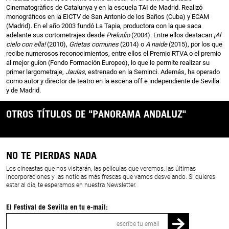
Cinematogràfics de Catalunya y en la escuela TAI de Madrid. Realizó
monográficos en la EICTV de San Antonio de los Baños (Cuba) y ECAM
(Madrid). En el año 2003 fundó La Tapia, productora con la que saca
adelante sus cortometrajes desde
Preludio
(2004). Entre ellos destacan
¡Al
cielo con ella!
(2010),
Grietas comunes
(2014) o
A naide
(2015), por los que
recibe numerosos reconocimientos, entre ellos el Premio RTVA o el premio
al mejor guion (Fondo Formación Europeo), lo que le permite realizar su
primer largometraje,
Jaulas
, estrenado en la Seminci. Además, ha operado
como autor y director de teatro en la escena off e independiente de Sevilla
y de Madrid.
OTROS TÍTULOS DE "PANORAMA ANDALUZ"
NO TE PIERDAS NADA
Los cineastas que nos visitarán, las películas que veremos, las últimas
incorporaciones y las noticias más frescas que vamos desvelando. Si quieres
estar al día, te esperamos en nuestra Newsletter.
El Festival de Sevilla en tu e-mail:
Correo
electrónico