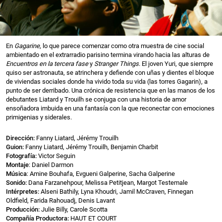
En
Gagarine
, lo que parece comenzar como otra muestra de cine social
ambientado en el extrarradio parisino termina virando hacia las alturas de
Encuentros en la tercera fase
y
Stranger Things
. El joven Yuri, que siempre
quiso ser astronauta, se atrinchera y defiende con uñas y dientes el bloque
de viviendas sociales donde ha vivido toda su vida (las torres Gagarin), a
punto de ser derribado. Una crónica de resistencia que en las manos de los
debutantes Liatard y Trouilh se conjuga con una historia de amor
ensoñadora imbuida en una fantasía con la que reconectar con emociones
primigenias y siderales.
Dirección:
Fanny Liatard, Jérémy Trouilh
Guion:
Fanny Liatard, Jérémy Trouilh, Benjamin Charbit
Fotografía:
Victor Seguin
Montaje
: Daniel Darmon
Música
: Amine Bouhafa, Evgueni Galperine, Sacha Galperine
Sonido:
Dana Farzanehpour, Melissa Petitjean, Margot Testemale
Intérpretes:
Alseni Bathily, Lyna Khoudri, Jamil McCraven, Finnegan
Oldfield, Farida Rahouadj, Denis Lavant
Producción:
Julie Billy, Carole Scotta
Compañía Productora:
HAUT ET COURT