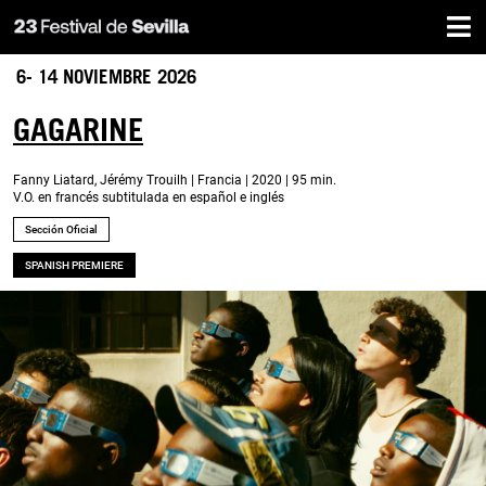
Inicio
Pasar
al
contenido
6- 14 NOVIEMBRE 2026
principal
GAGARINE
Fanny Liatard, Jérémy Trouilh | Francia | 2020 | 95 min.
V.O. en francés subtitulada en español e inglés
Sección Oficial
SPANISH PREMIERE