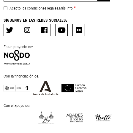
Acepto las condiciones legales.
Más info
SÍGUENOS EN LAS REDES SOCIALES:
Es un proyecto de:
Con la financiación de:
Previous
Next
Con el apoyo de:
Previous