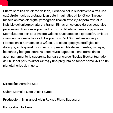
Cuatro semillas de diente de león, luchando por la supervivencia tras una
catástrofe nuclear, protagonizan este imaginativo e hipnótico film que
mezcla animación digital y fotografía real en
time-lapse
para revelar lo
invisible del universo natural y transmitir las emociones de sus vegetales
personajes. Tras varios premiados cortos debuta la cineasta japonesa
Momoko Seto con esta (micro) Odisea alucinante de exploración, amistad
y resiliencia, que le ha valido los premios Paul Grimault en Annecy y
Fipresci en la Semana de la Crítica. Deliciosa epopeya ecológica sin
diálogos, en la que el movimiento imperceptible de suculentas, musgos,
helechos y hongos, entre 75 seres vivos captados, tiene como único
acompañamiento la sugerente banda sonora de Nicolas Becker (ganador
de un
Oscar por
Sound of Metal
) y una pregunta de fondo: cómo vivir en un
planeta herido de muerte.
Dirección:
Momoko Seto
Guion:
Momoko Seto, Alain Layrac
Producción:
Emmanuel-Alain Raynal, Pierre Baussaron
Fotografía:
Elie Levé