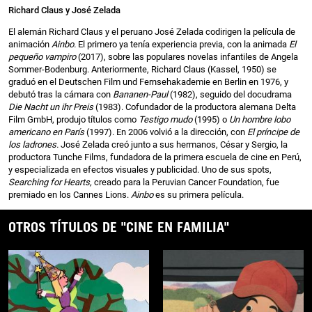
Richard Claus y José Zelada
El alemán Richard Claus y el peruano José Zelada codirigen la película de
animación
Ainbo.
El primero ya tenía experiencia previa, con la animada
El
pequeño vampiro
(2017), sobre las populares novelas infantiles de Angela
Sommer-Bodenburg. Anteriormente, Richard Claus (Kassel, 1950) se
graduó en el Deutschen Film und Fernsehakademie en Berlin en 1976, y
debutó tras la cámara con
Bananen-Paul
(1982), seguido del docudrama
Die Nacht un ihr Preis
(1983). Cofundador de la productora alemana Delta
Film GmbH, produjo títulos como
Testigo mudo
(1995) o
Un hombre lobo
americano en París
(1997). En 2006 volvió a la dirección, con
El príncipe de
los ladrones.
José Zelada creó junto a sus hermanos, César y Sergio, la
productora Tunche Films, fundadora de la primera escuela de cine en Perú,
y especializada en efectos visuales y publicidad. Uno de sus spots,
Searching for Hearts,
creado para la Peruvian Cancer Foundation, fue
premiado en los Cannes Lions.
Ainbo
es su primera película.
OTROS TÍTULOS DE "CINE EN FAMILIA"