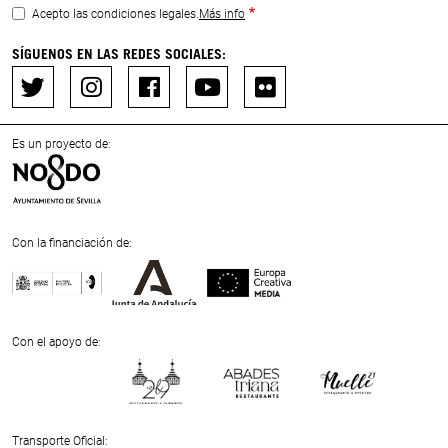
Acepto las condiciones legales.
Más info
SÍGUENOS EN LAS REDES SOCIALES:
Es un proyecto de:
Con la financiación de:
Previous
Next
Con el apoyo de:
Previous
Next
Transporte Oficial: