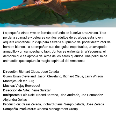
La pequeña Ainbo vive en lo más profundo de la selva amazónica. Tras
perder a su madre y pelearse con los adultos de su aldea, esta joven
arquera emprende un viaje para salvar a su pueblo del poder destructor del
hombre blanco. La acompañan sus dos guías espirituales, un avispado
armadillo y un campechano tapir. Juntos se enfrentarán a Yacuruna, el
demonio que se apropia del alma de los seres queridos. Una película de
animación que captura la magia espiritual del Amazonas.
Dirección:
Richard Claus, José Celada
Guion:
Brian Cleveland, Jason Cleveland, Richard Claus, Larry Wilson
Montaje:
Job ter Burg
Música:
Vidjay Beerepoot
Dirección de Arte:
Pierre Salazar
Intérpretes:
Lola Raie, Naomi Serrano, Dino Andrade, Joe Hernandez,
Alejandra Gollas
Producción:
Cesar Zelada, Richard Claus, Sergio Zelada, Jose Zelada
Compañía Productora:
Cinema Management Group