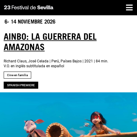
Inicio
Pasar
al
contenido
6- 14 NOVIEMBRE 2026
principal
AINBO: LA GUERRERA DEL
AMAZONAS
Richard Claus, José Celada | Perú, Países Bajos | 2021 | 84 min.
V.O. en inglés subtitulada en español
Cine en familia
SPANISH PREMIERE