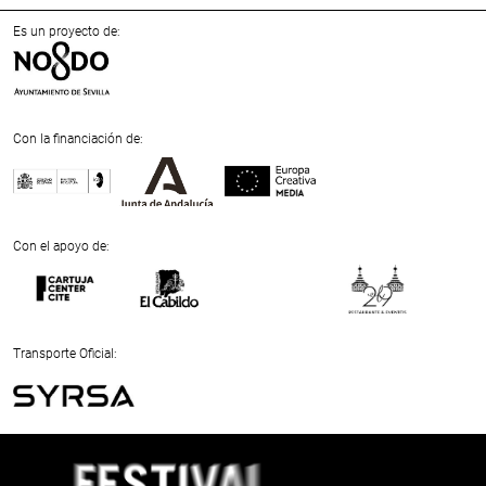
Es un proyecto de:
Con la financiación de:
Previous
Next
Con el apoyo de:
Previous
Next
Transporte Oficial:
Previous
Next