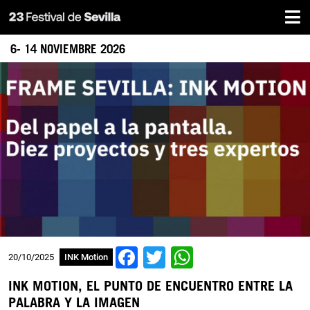
Inicio
Pasar
al
contenido
6- 14 NOVIEMBRE 2026
principal
Facebook
Twitter
WhatsApp
20/10/2025
INK Motion
INK MOTION, EL PUNTO DE ENCUENTRO ENTRE LA
PALABRA Y LA IMAGEN