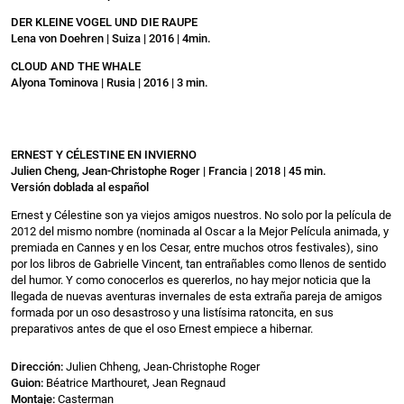
DER KLEINE VOGEL UND DIE RAUPE
Lena von Doehren | Suiza | 2016 | 4min.
CLOUD AND THE WHALE
Alyona Tominova | Rusia | 2016 | 3 min.
ERNEST Y CÉLESTINE EN INVIERNO
Julien Cheng, Jean-Christophe Roger | Francia | 2018 | 45 min.
Versión doblada al español
Ernest y Célestine son ya viejos amigos nuestros. No solo por la película de
2012 del mismo nombre (nominada al Oscar a la Mejor Película animada, y
premiada en Cannes y en los Cesar, entre muchos otros festivales), sino
por los libros de Gabrielle Vincent, tan entrañables como llenos de sentido
del humor. Y como conocerlos es quererlos, no hay mejor noticia que la
llegada de nuevas aventuras invernales de esta extraña pareja de amigos
formada por un oso desastroso y una listísima ratoncita, en sus
preparativos antes de que el oso Ernest empiece a hibernar.
Dirección:
Julien Chheng, Jean-Christophe Roger
Guion:
Béatrice Marthouret, Jean Regnaud
Montaje:
Casterman