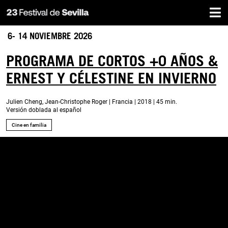
Inicio
Pasar
al
contenido
6- 14 NOVIEMBRE 2026
principal
PROGRAMA DE CORTOS +0 AÑOS &
ERNEST Y CÉLESTINE EN INVIERNO
Julien Cheng, Jean-Christophe Roger | Francia | 2018 | 45 min.
Versión doblada al español
Cine en familia