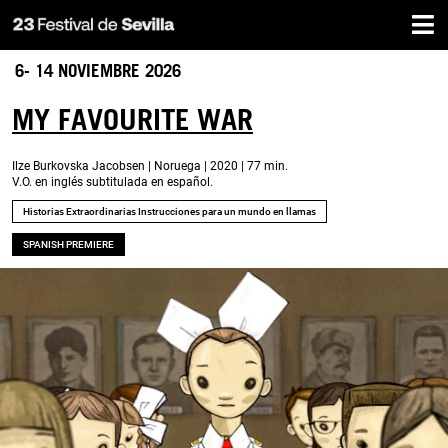
Inicio
Pasar
al
contenido
6- 14 NOVIEMBRE 2026
principal
MY FAVOURITE WAR
Ilze Burkovska Jacobsen | Noruega | 2020 | 77 min.
V.O. en inglés subtitulada en español.
Historias Extraordinarias
Instrucciones para un mundo en llamas
SPANISH PREMIERE