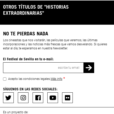
OTROS TÍTULOS DE "HISTORIAS
EXTRAORDINARIAS"
NO TE PIERDAS NADA
Los cineastas que nos visitarán, las películas que veremos, las últimas
incorporaciones y las noticias más frescas que vamos desvelando. Si quieres
estar al día, te esperamos en nuestra Newsletter.
El Festival de Sevilla en tu e-mail:
Correo
electrónico
Acepto las condiciones legales.
Más info
SÍGUENOS EN LAS REDES SOCIALES:
Es un proyecto de: