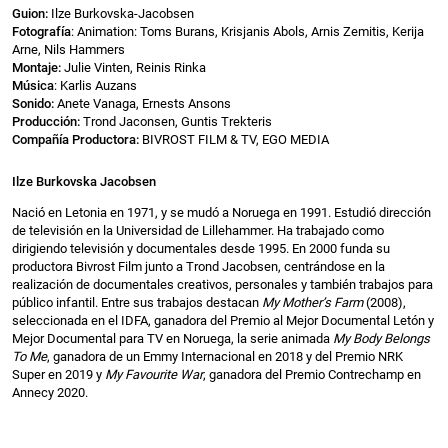
Guion:
Ilze Burkovska-Jacobsen
Fotografía
: Animation: Toms Burans, Krisjanis Abols, Arnis Zemitis, Kerija
Arne, Nils Hammers
Montaje:
Julie Vinten, Reinis Rinka
Música
: Karlis Auzans
Sonido:
Anete Vanaga, Ernests Ansons
Producción:
Trond Jaconsen, Guntis Trekteris
Compañía Productora:
BIVROST FILM & TV, EGO MEDIA
Ilze Burkovska Jacobsen
Nació en Letonia en 1971, y se mudó a Noruega en 1991. Estudió dirección
de televisión en la Universidad de Lillehammer. Ha trabajado como
dirigiendo televisión y documentales desde 1995. En 2000 funda su
productora Bivrost Film junto a Trond Jacobsen, centrándose en la
realización de documentales creativos, personales y también trabajos para
público infantil. Entre sus trabajos destacan
My Mother’s Farm
(2008),
seleccionada en el IDFA, ganadora del Premio al Mejor Documental Letón y
Mejor Documental para TV en Noruega, la serie animada
My Body Belongs
To Me
, ganadora de un Emmy Internacional en 2018 y del Premio NRK
Super en 2019 y
My Favourite War
, ganadora del Premio Contrechamp en
Annecy 2020.