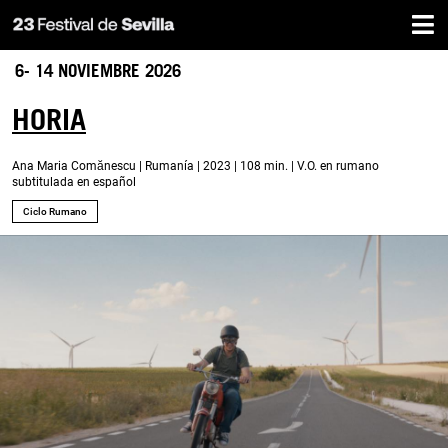
Inicio
Pasar
al
contenido
6- 14 NOVIEMBRE 2026
principal
HORIA
Ana Maria Comănescu | Rumanía | 2023 | 108 min. | V.O. en rumano
subtitulada en español
Ciclo Rumano