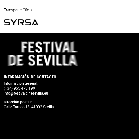
Previous
Next
Transporte Oficial:
Previous
Next
INFORMACIÓN DE CONTACTO
Información general:
(+34) 955 473 199
info@festivalcinesevilla.eu
Dirección postal:
Calle Torneo 18, 41002 Sevilla