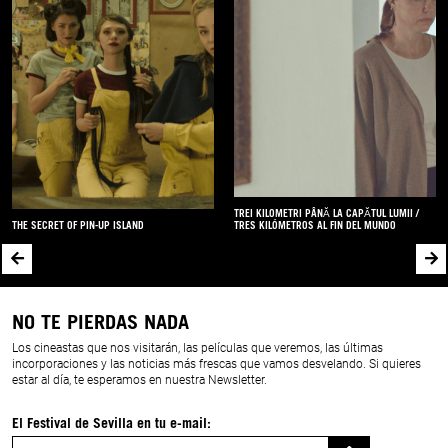
TREI KILOMETRI PÂNĂ LA CAPĂTUL LUMII /
THE SECRET OF PIN-UP ISLAND
TRES KILÓMETROS AL FIN DEL MUNDO
NO TE PIERDAS NADA
Los cineastas que nos visitarán, las películas que veremos, las últimas
incorporaciones y las noticias más frescas que vamos desvelando. Si quieres
estar al día, te esperamos en nuestra Newsletter.
El Festival de Sevilla en tu e-mail:
Correo