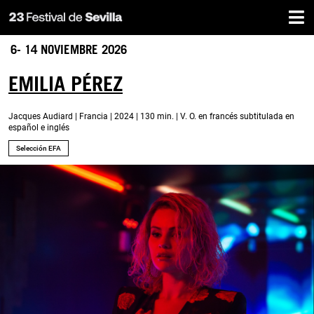
Inicio
Pasar
al
contenido
6- 14 NOVIEMBRE 2026
principal
EMILIA PÉREZ
Jacques Audiard | Francia | 2024 | 130 min. | V. O. en francés subtitulada en
español e inglés
Selección EFA