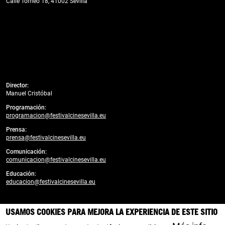
Calle Torneo 18, 41002 Sevilla
Director:
Manuel Cristóbal
Programación:
programacion@festivalcinesevilla.eu
Prensa:
prensa@festivalcinesevilla.eu
Comunicación:
comunicacion@festivalcinesevilla.eu
Educación:
educacion@festivalcinesevilla.eu
Desarrollado por:
enreda.coop
USAMOS COOKIES PARA MEJORA LA EXPERIENCIA DE ESTE SITIO
Branding, diseño y creatividad web: