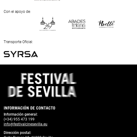
Previous
Next
Con el apoyo de:
Previous
Next
Transporte Oficial:
Previous
Next
INFORMACIÓN DE CONTACTO
Información general:
(+34) 955 473 199
info@festivalcinesevilla.eu
Dirección postal: