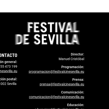
ONTACTO
Director:
Manuel Cristóbal
ón general:
955 473 199
Programación:
nesevilla.eu
programacion@festivalcinesevilla.eu
ción postal:
Prensa:
1002 Sevilla
prensa@festivalcinesevilla.eu
Comunicación:
comunicacion@festivalcinesevilla.eu
Educación: