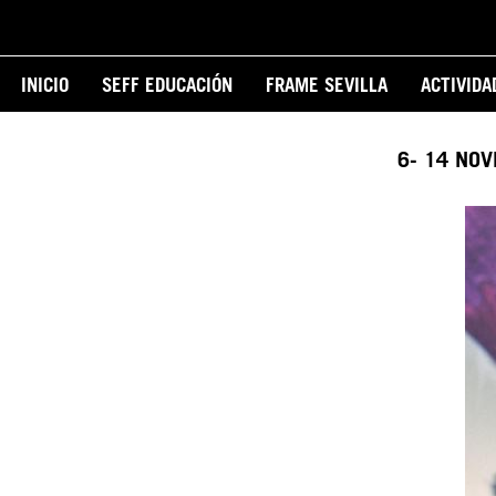
Pasar
al
Main
contenido
INICIO
SEFF EDUCACIÓN
FRAME SEVILLA
ACTIVIDA
principal
navigation
6- 14 NO