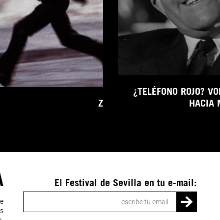
¿TELÉFONO ROJO? V
Z
HACIA
A
El Festival de Sevilla en tu e-mail:
Correo
ue
electrónico
ás
a,