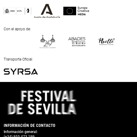
Previous
Next
Con el apoyo de:
Previous
Next
Transporte Oficial:
Previous
Next
INFORMACIÓN DE CONTACTO
Información general:
(+34) 955 473 199