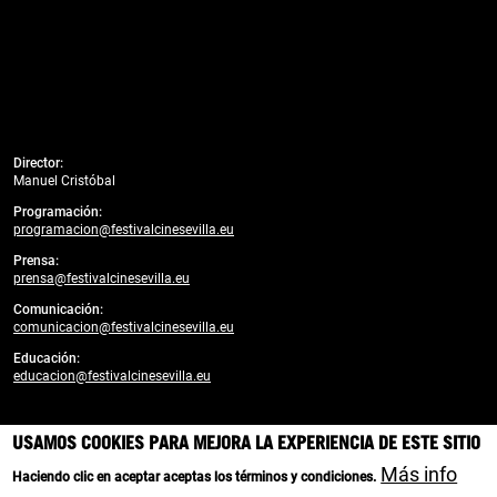
Director:
Manuel Cristóbal
Programación:
programacion@festivalcinesevilla.eu
Prensa:
prensa@festivalcinesevilla.eu
Comunicación:
comunicacion@festivalcinesevilla.eu
Educación:
educacion@festivalcinesevilla.eu
Desarrollado por:
enreda.coop
USAMOS COOKIES PARA MEJORA LA EXPERIENCIA DE ESTE SITIO
Branding, diseño y creatividad web:
Más info
Haciendo clic en aceptar aceptas los términos y condiciones.
Cortijo Social Media