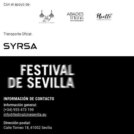
Next
Con el apoyo de:
Previous
Next
Transporte Oficial:
Previous
Next
INFORMACIÓN DE CONTACTO
Información general:
(+34) 955 473 199
info@festivalcinesevilla.eu
Dirección postal:
Calle Torneo 18, 41002 Sevilla