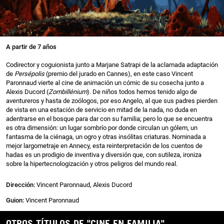
A partir de 7 años
Codirector y coguionista junto a Marjane Satrapi de la aclamada adaptación
de
Persépolis
(premio del jurado en Cannes), en este caso Vincent
Paronnaud vierte al cine de animación un cómic de su cosecha junto a
Alexis Ducord (
Zombillénium
). De niños todos hemos tenido algo de
aventureros y hasta de zoólogos, por eso Angelo, al que sus padres pierden
de vista en una estación de servicio en mitad de la nada, no duda en
adentrarse en el bosque para dar con su familia; pero lo que se encuentra
es otra dimensión: un lugar sombrío por donde circulan un gólem, un
fantasma de la ciénaga, un ogro y otras insólitas criaturas. Nominada a
mejor largometraje en Annecy, esta reinterpretación de los cuentos de
hadas es un prodigio de inventiva y diversión que, con sutileza, ironiza
sobre la hipertecnologización y otros peligros del mundo real.
Dirección:
Vincent Paronnaud, Alexis Ducord
Guion:
Vincent Paronnaud
OTROS TÍTULOS DE "CINE EN FAMILIA"