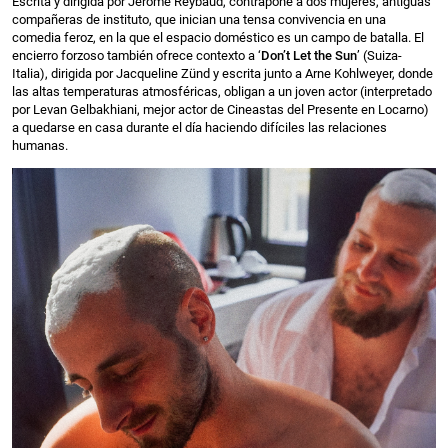
Escrita y dirigida por Jérôme Reybaud, contrapone a dos mujeres, antiguas
compañeras de instituto, que inician una tensa convivencia en una
comedia feroz, en la que el espacio doméstico es un campo de batalla. El
encierro forzoso también ofrece contexto a ‘
Don’t Let the Sun
’ (Suiza-
Italia), dirigida por Jacqueline Zünd y escrita junto a Arne Kohlweyer, donde
las altas temperaturas atmosféricas, obligan a un joven actor (interpretado
por Levan Gelbakhiani, mejor actor de Cineastas del Presente en Locarno)
a quedarse en casa durante el día haciendo difíciles las relaciones
humanas.