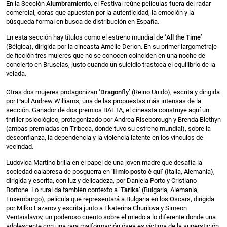
En la Sección
Alumbramiento
, el Festival reúne películas fuera del radar
comercial, obras que apuestan por la autenticidad, la emoción y la
búsqueda formal en busca de distribución en España.
En esta sección hay títulos como el estreno mundial de ‘
All the Time
’
(Bélgica), dirigida por la cineasta Amélie Derlon. En su primer largometraje
de ficción tres mujeres que no se conocen coinciden en una noche de
concierto en Bruselas, justo cuando un suicidio trastoca el equilibrio de la
velada.
Otras dos mujeres protagonizan ‘
Dragonfly
’ (Reino Unido), escrita y dirigida
por Paul Andrew Williams, una de las propuestas más intensas de la
sección. Ganador de dos premios BAFTA, el cineasta construye aquí un
thriller psicológico, protagonizado por Andrea Riseborough y Brenda Blethyn
(ambas premiadas en Tribeca, donde tuvo su estreno mundial), sobre la
desconfianza, la dependencia y la violencia latente en los vínculos de
vecindad.
Ludovica Martino brilla en el papel de una joven madre que desafía la
sociedad calabresa de posguerra en ‘
Il mio posto è qui’
(Italia, Alemania),
dirigida y escrita, con luz y delicadeza, por Daniela Porto y Cristiano
Bortone. Lo rural da también contexto a ‘
Tarika
’ (Bulgaria, Alemania,
Luxemburgo), película que representará a Bulgaria en los Oscars, dirigida
por Milko Lazarov y escrita junto a Ekaterina Churilova y Simeon
Ventsislavov, un poderoso cuento sobre el miedo a lo diferente donde una
adolescente con una rara malformación ósea es víctima de la superstición