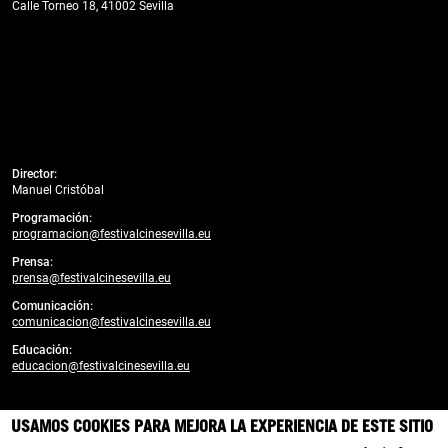
Calle Torneo 18, 41002 Sevilla
Director:
Manuel Cristóbal
Programación:
programacion@festivalcinesevilla.eu
Prensa:
prensa@festivalcinesevilla.eu
Comunicación:
comunicacion@festivalcinesevilla.eu
Educación:
educacion@festivalcinesevilla.eu
Desarrollado por:
enreda.coop
USAMOS COOKIES PARA MEJORA LA EXPERIENCIA DE ESTE SITIO