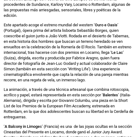
procedentes de Sundance, Karlovy Vary, Locarno o Rotterdam, algunas de
las propuestas más arriesgadas, sensoriales, libres y poéticas de la
edición.
Este apartado acoge el estreno mundial del western ‘
Ouro e Oasis
’
(Portugal), ópera prima del artista lisboeta Sebastião Borges, quien
coescribe el guion junto a João Viotti. Rodada en el desierto de Tabernas,
en esta historia dos hombres que buscan un terreno heredado se ven
envueltos en la celebración de la Romería de El Rocío. También en estreno
internacional, tras hacerse con dos premios en Locarno, llega ‘
Le Lac
’
(Suiza), dirigida, escrita y producida por Fabrice Aragno, quien fuera
director de fotografía de Jean-Luc Godard y actual colaborador de Claire
Simon (también en esta sección con ‘Writing Life’). Una experiencia
cinematográfica envolvente que capta la relación de una pareja mientras
recorre, en una regata de vela, un inmenso lago.
La animación, a través de una técnica artesanal que combina rotoscopia,
acrílico y papel, estará representada en esta sección por ‘
Balentes
’ (Italia-
Alemania), dirigida y escrita por Giovanni Columbu, una pieza en la Short
List de los Premios de la European Film Accademy, estrenada en
Rotterdam, en la que dos adolescentes buscan su libertad en la Cerdeña de
entreguerras.
‘
A Balcony in Limoge
s’ (Francia) es una de las joyas ocultas en la sección
Cineastas del Presente en Locarno, donde ganó el Junior Jury Award.