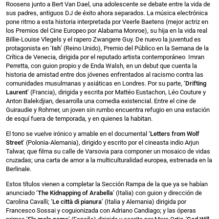
Roosens junto a Bert Van Dael, una adolescente se debate entre la vida de
sus padres, antiguos DJ de éxito ahora separados. La música electrónica
pone ritmo a esta historia interpretada por Veerle Baetens (mejor actriz en
los Premios del Cine Europeo por Alabama Monroe), su hija en la vida real
Billie-Louise Vlegels y el rapero Zwangere Guy. De nuevo la juventud es
protagonista en ‘
Ish
’ (Reino Unido), Premio del Público en la Semana de la
Crítica de Venecia, dirigida por el reputado artista contemporáneo Imran
Perretta, con guion propio y de Enda Walsh, en un debut que cuenta la
historia de amistad entre dos jóvenes enfrentados al racismo contra las
comunidades musulmanas y asiáticas en Londres. Por su parte, ‘
Drifting
Laurent
’ (Francia), dirigida y escrita por Mattéo Eustachon, Léo Couture y
Anton Balekdjian, desarrolla una comedia existencial. Entre el cine de
Guiraudie y Rohmer, un joven sin rumbo encuentra refugio en una estación
de esquí fuera de temporada, y en quienes la habitan.
El tono se vuelve irónico y amable en el documental
‘Letters from Wolf
Street
’ (Polonia-Alemania), dirigido y escrito por el cineasta indio Arjun
Talwar, que filma su calle de Varsovia para componer un mosaico de vidas
cruzadas; una carta de amor a la multiculturalidad europea, estrenada en la
Berlinale.
Estos títulos vienen a completar la Sección Rampa de la que ya se habían
anunciado ‘
The Kidnapping of Arabella
’ (Italia) con guion y dirección de
Carolina Cavalli; ‘
Le città di pianura
’ (Italia y Alemania) dirigida por
Francesco Sossai y coguionizada con Adriano Candiago; y las óperas