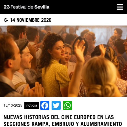
Inicio
Pasar
al
contenido
6- 14 NOVIEMBRE 2026
principal
Facebook
Twitter
WhatsApp
15/10/2025
noticia
NUEVAS HISTORIAS DEL CINE EUROPEO EN LAS
SECCIONES RAMPA, EMBRUJO Y ALUMBRAMIENTO