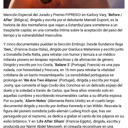
Mención Especial del Jurado y Premio FIPRESCI en Karlovy Vary, ‘
Before /
After
’ (Bélgica), dirigida y escrita por el debutante Manoël Dupont, es la
historia de dos treintañeros que viajan a Estambul para someterse a un
trasplante capilar, en una comedia íntima sobre la aceptación del paso del
tiempo y la vulnerabilidad masculina.
Y cinco documentales pueblan la Sección Embrujo. Desde Sundance llega
‘
Gen_
’ (Francia-Suiza-Italia), dirigido por Gianluca Matarrese y escrito junto
a Donatella Della Ratta, para retratar con humor y ternura a un médico
milanés pionero en terapias reproductivas y de afirmación de género.
Dirigido y escrito por Ico Costa, ‘
Balane 3
’ (Portugal, Francia) es una joya
rodada, con honestidad y frescura, en 16 mm para retratar la vitalidad
cotidiana de un barrio mozambiqueño. La sensibilidad portuguesa se
prolonga en ‘
We Are Two Abysse
’ (Portugal), dirigida y escrita por Kopal
Joshy, que convierte el lago Covão dos Conchos en un delicado espejo del
duelo y la soledad a través de Carlos, que lleva años viviendo solo en
aquellas cumbres y escribiendo innumerables cartas a su difunta esposa.
Por su parte, ‘
Alarm Notes
’ (Alemania-Reino Unido) es el cuarto largo
documental dirigido y escrito por Anthea Kennedy e Ian Wiblin. Rescata la
figura del pionero sonidista judío-alemán Ludwig Koch que, tras ser
perseguido por el nazismo, se dedica a grabar el canto de los pájaros en su
exilio británico. Y en ‘
Life After Siham
’ (Francia-Egipto), dirigida, escrita y
producida por Namir Abdel Messeeh, el cineasta reconstruye en una