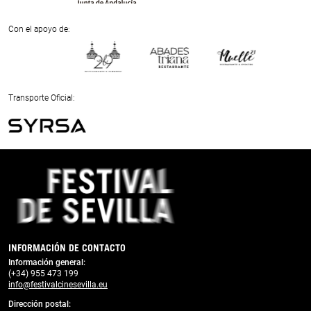
Previous
Next
Con el apoyo de:
Previous
Next
Transporte Oficial:
Previous
Next
INFORMACIÓN DE CONTACTO
Información general:
(+34) 955 473 199
info@festivalcinesevilla.eu
Dirección postal: