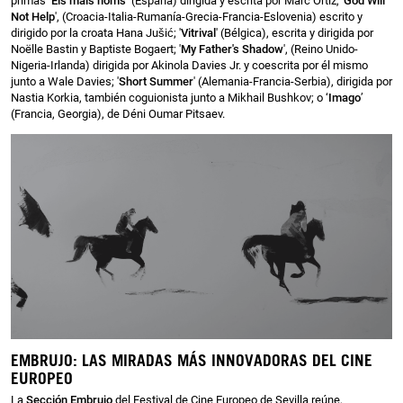
primas ‘
Els mals noms
’ (España) dirigida y escrita por Marc Ortiz, '
God Will
Not Help
', (Croacia-Italia-Rumanía-Grecia-Francia-Eslovenia) escrito y
dirigido por la croata Hana Jušić; '
Vitrival
' (Bélgica), escrita y dirigida por
Noëlle Bastin y Baptiste Bogaert; '
My Father's Shadow
', (Reino Unido-
Nigeria-Irlanda) dirigida por Akinola Davies Jr. y coescrita por él mismo
junto a Wale Davies; '
Short Summer
' (Alemania-Francia-Serbia), dirigida por
Nastia Korkia, también coguionista junto a Mikhail Bushkov; o ‘
Imago
’
(Francia, Georgia), de Déni Oumar Pitsaev.
EMBRUJO: LAS MIRADAS MÁS INNOVADORAS DEL CINE
EUROPEO
La
Sección Embrujo
del Festival de Cine Europeo de Sevilla reúne,