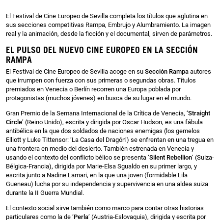
El Festival de Cine Europeo de Sevilla completa los títulos que aglutina en
sus secciones competitivas Rampa, Embrujo y Alumbramiento. La imagen
real y la animación, desde la ficción y el documental, sirven de parámetros.
EL PULSO DEL NUEVO CINE EUROPEO EN LA SECCIÓN
RAMPA
El Festival de Cine Europeo de Sevilla acoge en su
Sección Rampa
autores
que irrumpen con fuerza con sus primeras o segundas obras. Títulos
premiados en Venecia o Berlín recorren una Europa poblada por
protagonistas (muchos jóvenes) en busca de su lugar en el mundo.
Gran Premio de la Semana Internacional de la Crítica de Venecia, ‘
Straight
Circle
’ (Reino Unido), escrita y dirigida por Oscar Hudson, es una fábula
antibélica en la que dos soldados de naciones enemigas (los gemelos
Elliott y Luke Tittensor: ‘La Casa del Dragón’) se enfrentan en una tregua en
una frontera en medio del desierto. También estrenada en Venecia y
usando el contexto del conflicto bélico se presenta ‘
Silent Rebellion
’ (Suiza-
Bélgica-Francia), dirigida por Marie-Elsa Sgualdo en su primer largo, y
escrita junto a Nadine Lamari, en la que una joven (formidable Lila
Gueneau) lucha por su independencia y supervivencia en una aldea suiza
durante la II Guerra Mundial.
El contexto social sirve también como marco para contar otras historias
particulares como la de ‘
Perla
’ (Austria-Eslovaquia), dirigida y escrita por