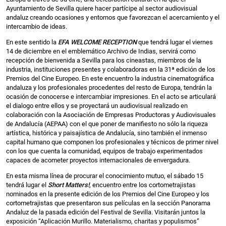
Ayuntamiento de Sevilla quiere hacer partícipe al sector audiovisual
andaluz creando ocasiones y entornos que favorezcan el acercamiento y el
intercambio de ideas.
En este sentido la
EFA WELCOME RECEPTION
que tendrá lugar el viernes
14 de diciembre en el emblemático Archivo de Indias, servirá como
recepción de bienvenida a Sevilla para los cineastas, miembros de la
industria, instituciones presentes y colaboradoras en la 31ª edición de los
Premios del Cine Europeo. En este encuentro la industria cinematográfica
andaluza y los profesionales procedentes del resto de Europa, tendrán la
ocasión de conocerse e intercambiar impresiones. En el acto se articulará
el dialogo entre ellos y se proyectará un audiovisual realizado en
colaboración con la Asociación de Empresas Productoras y Audiovisuales
de Andalucía (AEPAA) con el que poner de manifiesto no sólo la riqueza
artística, histórica y paisajística de Andalucía, sino también el inmenso
capital humano que componen los profesionales y técnicos de primer nivel
con los que cuenta la comunidad, equipos de trabajo experimentados
capaces de acometer proyectos internacionales de envergadura.
En esta misma línea de procurar el conocimiento mutuo, el sábado 15
tendrá lugar el
Short Matters!
, encuentro entre los cortometrajistas
nominados en la presente edición de los Premios del Cine Europeo y los
cortometrajistas que presentaron sus películas en la sección Panorama
Andaluz de la pasada edición del Festival de Sevilla. Visitarán juntos la
exposición “Aplicación Murillo. Materialismo, charitas y populismos”