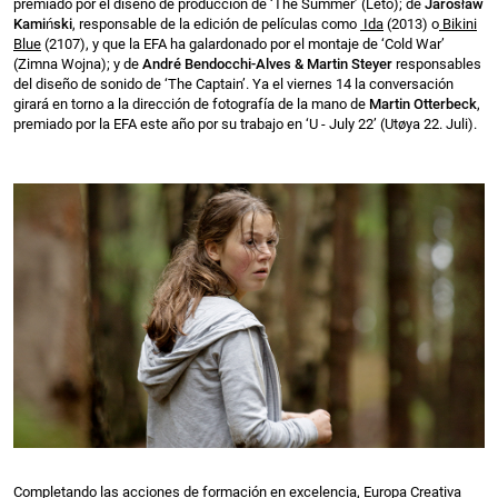
premiado por el diseño de producción de ‘The Summer’ (Leto); de
Jarosław
Kamiński
, responsable de la edición de películas como
Ida
(2013) o
Bikini
Blue
(2107), y que la EFA ha galardonado por el montaje de ‘Cold War’
(Zimna Wojna); y de
André Bendocchi-Alves & Martin Steyer
responsables
del diseño de sonido de ‘The Captain’. Ya el viernes 14 la conversación
girará en torno a la dirección de fotografía de la mano de
Martin Otterbeck
,
premiado por la EFA este año por su trabajo en ‘U - July 22’ (Utøya 22. Juli).
Completando las acciones de formación en excelencia, Europa Creativa