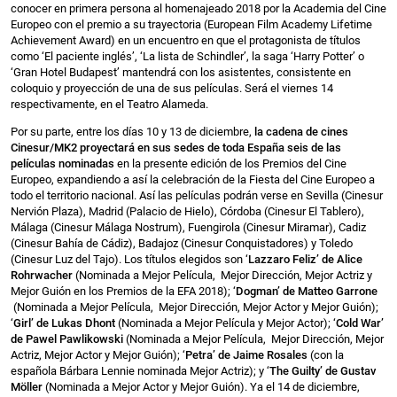
conocer en primera persona al homenajeado 2018 por la Academia del Cine
Europeo con el premio a su trayectoria (European Film Academy Lifetime
Achievement Award) en un encuentro en que el protagonista de títulos
como ‘El paciente inglés’, ‘La lista de Schindler’, la saga ‘Harry Potter’ o
‘Gran Hotel Budapest’ mantendrá con los asistentes, consistente en
coloquio y proyección de una de sus películas. Será el viernes 14
respectivamente, en el Teatro Alameda.
Por su parte, entre los días 10 y 13 de diciembre,
la cadena de cines
Cinesur/MK2 proyectará en sus sedes de toda España seis de las
películas nominadas
en la presente edición de los Premios del Cine
Europeo, expandiendo a así la celebración de la Fiesta del Cine Europeo a
todo el territorio nacional. Así las películas podrán verse en Sevilla (Cinesur
Nervión Plaza), Madrid (Palacio de Hielo), Córdoba (Cinesur El Tablero),
Málaga (Cinesur Málaga Nostrum), Fuengirola (Cinesur Miramar), Cadiz
(Cinesur Bahía de Cádiz), Badajoz (Cinesur Conquistadores) y Toledo
(Cinesur Luz del Tajo). Los títulos elegidos son ‘
Lazzaro Feliz’ de
Alice
Rohrwacher
(Nominada a Mejor Película, Mejor Dirección, Mejor Actriz y
Mejor Guión en los Premios de la EFA 2018); ‘
Dogman’ de
Matteo Garrone
(Nominada a Mejor Película, Mejor Dirección, Mejor Actor y Mejor Guión);
‘
Girl’ de
Lukas Dhont
(Nominada a Mejor Película y Mejor Actor); ‘
Cold War’
de
Pawel Pawlikowski
(Nominada a Mejor Película, Mejor Dirección, Mejor
Actriz, Mejor Actor y Mejor Guión); ‘
Petra’ de Jaime Rosales
(con la
española Bárbara Lennie nominada Mejor Actriz); y ‘
The Guilty’ de
Gustav
Möller
(Nominada a Mejor Actor y Mejor Guión). Ya el 14 de diciembre,