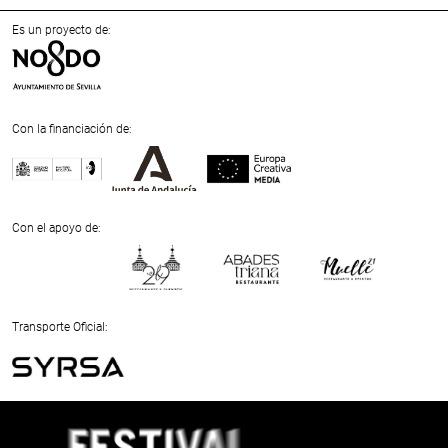
Es un proyecto de:
Con la financiación de:
Previous
Next
Con el apoyo de:
Previous
Next
Transporte Oficial:
Previous
Next