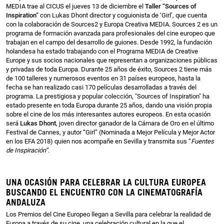
MEDIA tr
ae al CICUS el jueves 13 de diciembre
el
Taller “Sources of
Inspiration
”
con
Lukas Dhont director y coguionista de
‘Girl’, que cuenta
con la colaboración de Sources2 y Europa Creativa MEDIA.
Sources 2 es un
programa de formación avanzada para profesionales del cine europeo que
trabajan en el campo del desarrollo de guiones. Desde 1992, la fundación
holandesa ha estado trabajando con el Programa MEDIA de Creative
Europe y sus socios nacionales que representan a organizaciones públicas
y privadas de toda Europa. Durante 25 años de éxito, Sources 2 tiene más
de 100 talleres y numerosos eventos en 31 países europeos, hasta la
fecha se han realizado casi 170 películas desarrolladas a través del
programa. La prestigiosa y popular colección, "Sources of Inspiration" ha
estado presente en toda Europa durante 25 años, dando una visión propia
sobre el cine de los más interesantes autores europeos. En esta ocasión
será
Lukas Dhont
, joven director ganador de la Cámara de Oro en el último
Festival de Cannes, y autor “Girl” (Nominada a Mejor Película y Mejor Actor
en los EFA 2018) quien nos acompañe en Sevilla y transmita sus “
Fuentes
de Inspiración”.
UNA OCASIÓN PARA CELEBRAR LA CULTURA EUROPEA
BUSCANDO EL ENCUENTRO CON LA CINEMATOGRAFÍA
ANDALUZA
Los Premios del Cine Europeo llegan a Sevilla para celebrar la realidad de
Europa a través de su cine, una celebración cultural en la que el