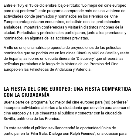
Entre el 10 y el 15 de diciembre, bajo el título: “Lo mejor del cine europeo
para (no) perderse”, este programa comprende más de una veintena de
actividades donde premiados y nominados en los Premios del Cine
Europeo protagonizarán encuentros, debatirán con los profesionales
andaluces, impartirán conferencias y visitarán distintos rincones de la
ciudad. Periodistas y profesionales participarán, junto a los premiados y
nominados, en algunas de las acciones previstas.
A ello se une, una nutrida propuesta de proyecciones de las películas
nominadas que se podrán ver en los cines CineSur/MK2 de Sevilla y resto
de España, así como un circuito itinerante ‘Discovery’ que ofrecerá las
películas premiadas a lo largo de la historia de los Premios del Cine
Europeo en las Filmotecas de Andalucía y Valencia.
LA FIESTA DEL CINE EUROPEO: UNA FIESTA COMPARTIDA
CON LA CIUDADANÍA
Buena parte del programa “Lo mejor del cine europeo para (no) perderse”
incorpora actividades abiertas a la ciudadanía que servirán para acercar el
cine europeo y a sus cineastas al público y conectar con la ciudad de
Sevilla, anfitriona de los Premios.
En este sentido el público sevillano tendrá la oportunidad única de
participar en la ‘
Film Gala. Diálogo con Ralph Fiennes’
, una ocasión para