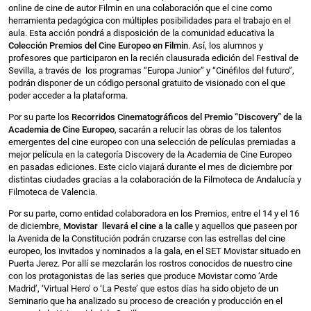
online de cine de autor Filmin en una colaboración que el cine como
herramienta pedagógica con múltiples posibilidades para el trabajo en el
aula. Esta acción pondrá a disposición de la comunidad educativa la
Colección Premios del Cine Europeo en Filmin
. Así, los alumnos y
profesores que participaron en la recién clausurada edición del Festival de
Sevilla, a través de los programas “Europa Junior” y “Cinéfilos del futuro”,
podrán disponer de un código personal gratuito de visionado con el que
poder acceder a la plataforma.
Por su parte los
Recorridos Cinematográficos del Premio “Discovery” de la
Academia de Cine Europeo
, sacarán a relucir las obras de los talentos
emergentes del cine europeo con una selección de películas premiadas a
mejor película en la categoría Discovery de la Academia de Cine Europeo
en pasadas ediciones. Este ciclo viajará durante el mes de diciembre por
distintas ciudades gracias a la colaboración de la Filmoteca de Andalucía y
Filmoteca de Valencia.
Por su parte, como entidad colaboradora en los Premios, entre el 14 y el 16
de diciembre,
Movistar llevará el cine a la calle
y aquellos que paseen por
la Avenida de la Constitución podrán cruzarse con las estrellas del cine
europeo, los invitados y nominados a la gala, en el SET Movistar situado en
Puerta Jerez. Por allí se mezclarán los rostros conocidos de nuestro cine
con los protagonistas de las series que produce Movistar como ‘Arde
Madrid’, ‘Virtual Hero’ o ‘La Peste’ que estos días ha sido objeto de un
Seminario que ha analizado su proceso de creación y producción en el