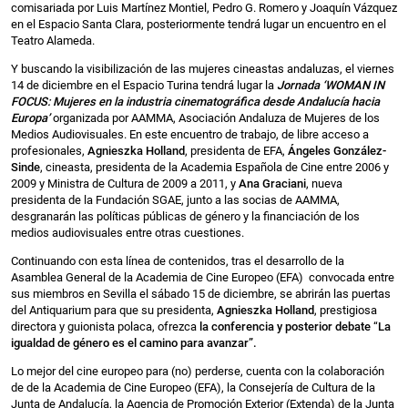
comisariada por Luis Martínez Montiel, Pedro G. Romero y Joaquín Vázquez
en el Espacio Santa Clara, posteriormente tendrá lugar un encuentro en el
Teatro Alameda.
Y buscando la visibilización de las mujeres cineastas andaluzas, el viernes
14 de diciembre en el Espacio Turina tendrá lugar la
Jornada ‘WOMAN IN
FOCUS: Mujeres en la industria cinematográfica desde Andalucía hacia
Europa’
organizada por AAMMA, Asociación Andaluza de Mujeres de los
Medios Audiovisuales. En este encuentro de trabajo, de libre acceso a
profesionales,
Agnieszka Holland
, presidenta de EFA,
Ángeles González-
Sinde
, cineasta, presidenta de la Academia Española de Cine entre 2006 y
2009 y Ministra de Cultura de 2009 a 2011, y
Ana Graciani
, nueva
presidenta de la Fundación SGAE, junto a las socias de AAMMA,
desgranarán las políticas públicas de género y la financiación de los
medios audiovisuales entre otras cuestiones.
Continuando con esta línea de contenidos, tras el desarrollo de la
Asamblea General de la Academia de Cine Europeo (EFA) convocada entre
sus miembros en Sevilla el sábado 15 de diciembre, se abrirán las puertas
del Antiquarium para que su presidenta,
Agnieszka Holland
, prestigiosa
directora y guionista polaca, ofrezca
la conferencia y posterior debate
“
La
igualdad de género es el camino para avanzar”.
Lo mejor del cine europeo para (no) perderse, cuenta con la colaboración
de de la Academia de Cine Europeo (EFA), la Consejería de Cultura de la
Junta de Andalucía, la Agencia de Promoción Exterior (Extenda) de la Junta