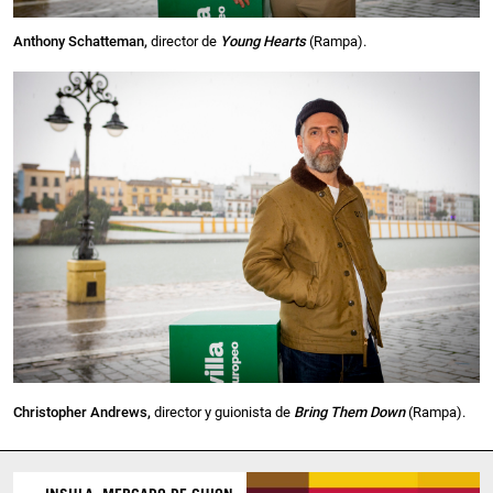
Anthony Schatteman,
director de
Young Hearts
(Rampa).
Christopher Andrews,
director y guionista de
Bring Them Down
(Rampa).