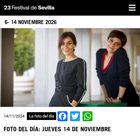
Inicio
Pasar
al
contenido
6- 14 NOVIEMBRE 2026
principal
Facebook
Twitter
WhatsApp
14/11/2024
La foto del día
FOTO DEL DÍA: JUEVES 14 DE NOVIEMBRE