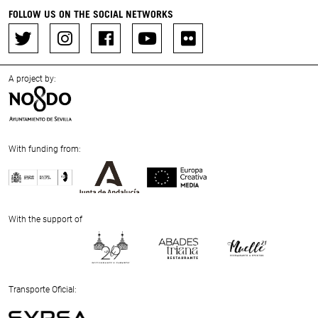
FOLLOW US ON THE SOCIAL NETWORKS
A project by:
With funding from:
Previous
Next
With the support of
Previous
Next
Transporte Oficial: