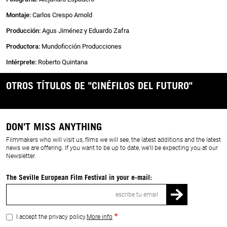
Montaje:
Carlos Crespo Arnold
Producción:
Agus Jiménez y Eduardo Zafra
Productora:
Mundoficción Producciones
Intérprete:
Roberto Quintana
OTROS TÍTULOS DE "CINÉFILOS DEL FUTURO"
DON'T MISS ANYTHING
Filmmakers who will visit us, films we will see, the latest additions and the latest
news we are offering. If you want to be up to date, we’ll be expecting you at our
Newsletter.
The Seville European Film Festival in your e-mail:
Email
I accept the privacy policy.
More info