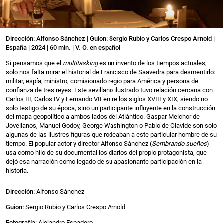
Dirección: Alfonso Sánchez | Guion: Sergio Rubio y Carlos Crespo Arnold |
España | 2024 | 60 min. | V. O. en español
Si pensamos que el
multitasking
es un invento de los tiempos actuales,
solo nos falta mirar el historial de Francisco de Saavedra para desmentirlo:
militar, espía, ministro, comisionado regio para América y persona de
confianza de tres reyes. Este sevillano ilustrado tuvo relación cercana con
Carlos III, Carlos IV y Fernando VII entre los siglos XVIII y XIX, siendo no
solo testigo de su época, sino un participante influyente en la construcción
del mapa geopolítico a ambos lados del Atlántico. Gaspar Melchor de
Jovellanos, Manuel Godoy, George Washington o Pablo de Olavide son solo
algunas de las ilustres figuras que rodeaban a este particular hombre de su
tiempo. El popular actor y director Alfonso Sánchez (
Sembrando sueños
)
usa como hilo de su documental los diarios del propio protagonista, que
dejó esa narración como legado de su apasionante participación en la
historia.
Direcció
n:
Alfonso Sánchez
Guion:
Sergio Rubio y Carlos Crespo Arnold
Fotografía:
Alejandro Espadero