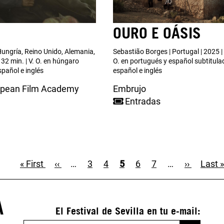
N
OURO E OÁSIS
ungría, Reino Unido, Alemania,
Sebastião Borges | Portugal | 2025 | 
132 min. | V. O. en húngaro
O. en portugués y español subtitula
spañol e inglés
español e inglés
opean Film Academy
Embrujo
Entradas
Primera
« First
Página
‹‹
…
Page
3
Page
4
Página
5
Page
6
Page
7
…
Siguiente
››
Últim
Last »
página
anterior
actual
página
págin
A
El Festival de Sevilla en tu e-mail: