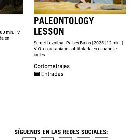
PALEONTOLOGY
LESSON
80 min. | V.
da en
Sergei Loznitsa | Países Bajos | 2025 | 12 min. |
V. O. en ucraniano subtitulada en español e
inglés
Cortometrajes
Entradas
a
a
SÍGUENOS EN LAS REDES SOCIALES: