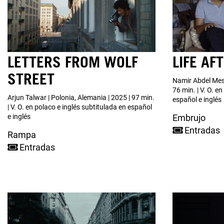
LETTERS FROM WOLF
LIFE AF
STREET
Namir Abdel Mess
76 min. | V. O. e
Arjun Talwar | Polonia, Alemania | 2025 | 97 min.
español e inglés
| V. O. en polaco e inglés subtitulada en español
e inglés
Embrujo
Entradas
Rampa
Entradas