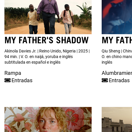
MY FATHER'S SHADOW
MY FAT
Akinola Davies Jr. | Reino Unido, Nigeria | 2025 |
Qiu Sheng | China
94 min. | V. O. en naijá, yoruba e inglés
O. en chino mand
subtitulada en español e inglés
inglés
Rampa
Alumbramie
Entradas
Entradas