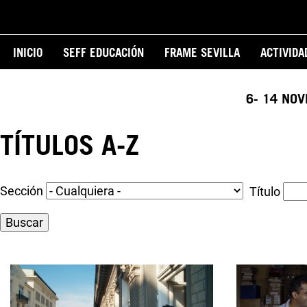
Pasar
al
Main
contenido
INICIO
SEFF EDUCACIÓN
FRAME SEVILLA
ACTIVIDA
principal
navigation
6- 14 NO
TÍTULOS A-Z
Sección
Título