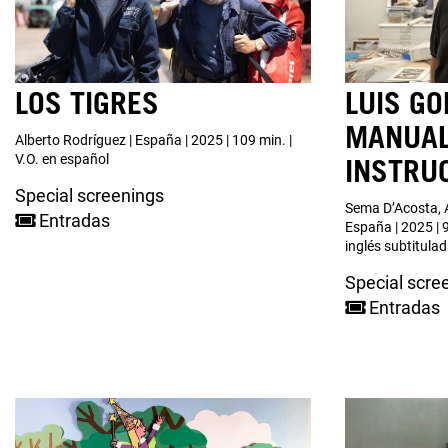
LOS TIGRES
LUIS GO
MANUAL
Alberto Rodríguez | España | 2025 | 109 min. |
V.O. en español
INSTRU
Special screenings
Sema D’Acosta, 
Entradas
España | 2025 | 9
inglés subtitula
Special scre
Entradas