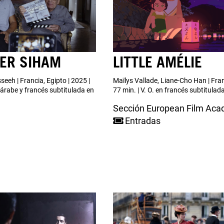
TER SIHAM
LITTLE AMÉLIE
eeh | Francia, Egipto | 2025 |
Maïlys Vallade, Liane-Cho Han | Fran
n árabe y francés subtitulada en
77 min. | V. O. en francés subtitula
Sección European Film Ac
Entradas