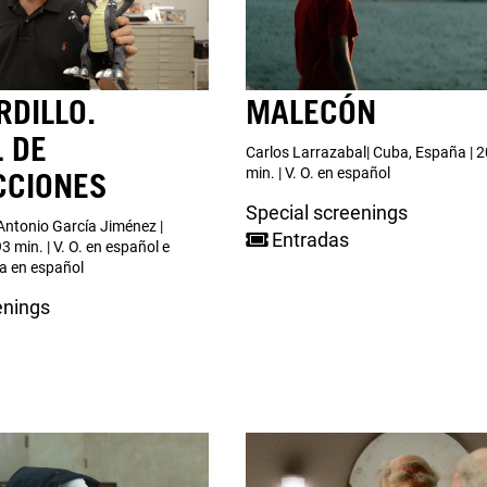
RDILLO.
MALECÓN
 DE
Carlos Larrazabal| Cuba, España | 2
min. | V. O. en español
CCIONES
Special screenings
Antonio García Jiménez |
Entradas
3 min. | V. O. en español e
da en español
enings